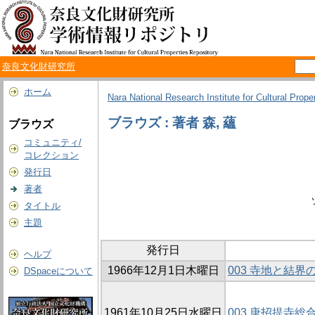
奈良文化財研究所
ホーム
Nara National Research Institute for Cultural Prope
ブラウズ : 著者 森, 蘊
ブラウズ
コミュニティ/
コレクション
発行日
著者
タイトル
主題
発行日
ヘルプ
1966年12月1日木曜日
003 寺地と結界
DSpaceについて
1961年10月25日水曜日
003 唐招提寺総