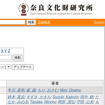
詳細検索
English
X
Y
Z
著者
牛川, 喜幸
;
森, 蘊
;
もり, おさむ
;
Mori, Osamu
鈴木, 嘉吉
;
すずき, かきち
;
Suzuki, Kakichi
;
田中, 稔
;
た
なか, みのる
;
Tanaka, Minoru
;
岡田, 茂弘
;
守田, 公夫
;
も