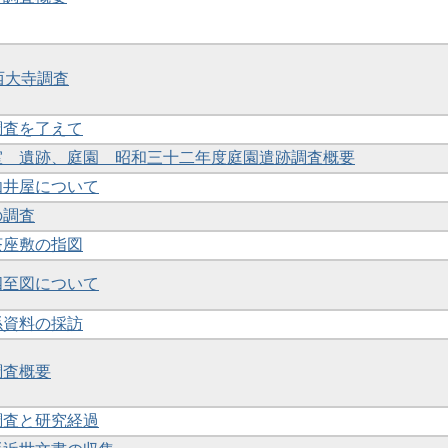
度西大寺調査
測調査を了えて
究室 遺跡、庭園 昭和三十二年度庭園遣跡調査概要
阿伽井屋について
の調査
所茶座敷の指図
堺四至図について
関係資料の採訪
調査概要
の調査と研究経過