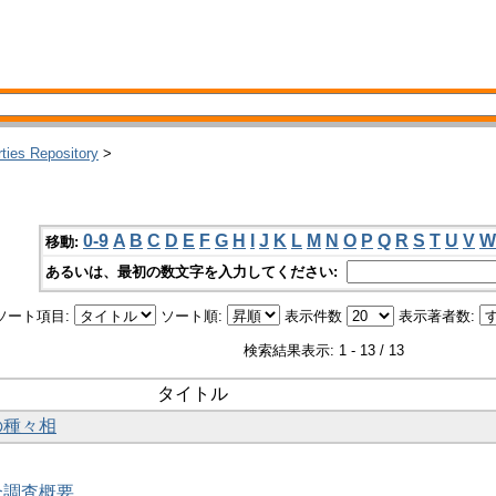
rties Repository
>
0-9
A
B
C
D
E
F
G
H
I
J
K
L
M
N
O
P
Q
R
S
T
U
V
W
移動:
あるいは、最初の数文字を入力してください:
ソート項目:
ソート順:
表示件数
表示著者数:
検索結果表示: 1 - 13 / 13
タイトル
の種々相
合調査概要