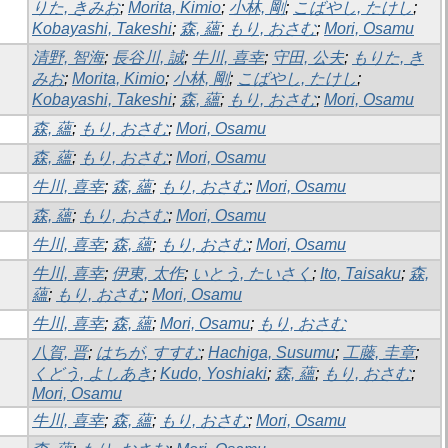
りた, きみお
;
Morita, Kimio
;
小林, 剛
;
こばやし, たけし
;
Kobayashi, Takeshi
;
森, 蘊
;
もり, おさむ
;
Mori, Osamu
清野, 智海
;
長谷川, 誠
;
牛川, 喜幸
;
守田, 公夫
;
もりた, き
みお
;
Morita, Kimio
;
小林, 剛
;
こばやし, たけし
;
Kobayashi, Takeshi
;
森, 蘊
;
もり, おさむ
;
Mori, Osamu
森, 蘊
;
もり, おさむ
;
Mori, Osamu
森, 蘊
;
もり, おさむ
;
Mori, Osamu
牛川, 喜幸
;
森, 蘊
;
もり, おさむ
;
Mori, Osamu
森, 蘊
;
もり, おさむ
;
Mori, Osamu
牛川, 喜幸
;
森, 蘊
;
もり, おさむ
;
Mori, Osamu
牛川, 喜幸
;
伊東, 太作
;
いとう, たいさく
;
Ito, Taisaku
;
森,
蘊
;
もり, おさむ
;
Mori, Osamu
牛川, 喜幸
;
森, 蘊
;
Mori, Osamu
;
もり, おさむ
八賀, 晋
;
はちが, すすむ
;
Hachiga, Susumu
;
工藤, 圭章
;
くどう, よしあき
;
Kudo, Yoshiaki
;
森, 蘊
;
もり, おさむ
;
Mori, Osamu
牛川, 喜幸
;
森, 蘊
;
もり, おさむ
;
Mori, Osamu