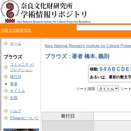
奈良文化財研究所
ホーム
Nara National Research Institute for Cultural Prope
ブラウズ : 著者 橋本, 義則
ブラウズ
コミュニティ/
0-9
A
B
C
D
E
移動:
コレクション
発行日
あるいは、最初の数文字
著者
ソート項目:
ソート
タイトル
主題
ヘルプ
発行日
DSpaceについて