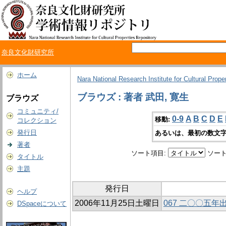
奈良文化財研究所
ホーム
Nara National Research Institute for Cultural Prope
ブラウズ : 著者 武田, 寛生
ブラウズ
コミュニティ/
0-9
A
B
C
D
E
移動:
コレクション
発行日
あるいは、最初の数文字
著者
ソート項目:
ソート
タイトル
主題
発行日
ヘルプ
2006年11月25日土曜日
067 二〇〇五
DSpaceについて