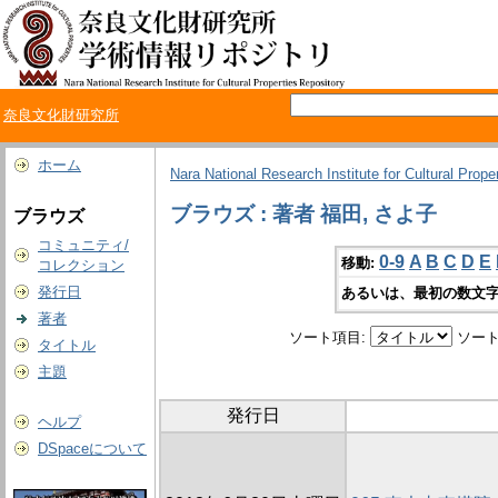
奈良文化財研究所
ホーム
Nara National Research Institute for Cultural Prope
ブラウズ : 著者 福田, さよ子
ブラウズ
コミュニティ/
0-9
A
B
C
D
E
移動:
コレクション
発行日
あるいは、最初の数文字
著者
ソート項目:
ソート
タイトル
主題
発行日
ヘルプ
DSpaceについて