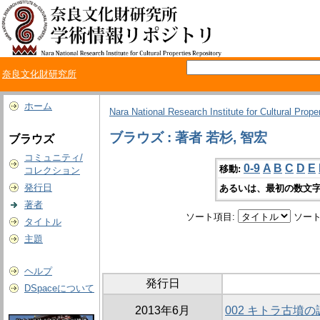
奈良文化財研究所
ホーム
Nara National Research Institute for Cultural Prope
ブラウズ : 著者 若杉, 智宏
ブラウズ
コミュニティ/
0-9
A
B
C
D
E
移動:
コレクション
発行日
あるいは、最初の数文字
著者
ソート項目:
ソート
タイトル
主題
ヘルプ
発行日
DSpaceについて
2013年6月
002 キトラ古墳