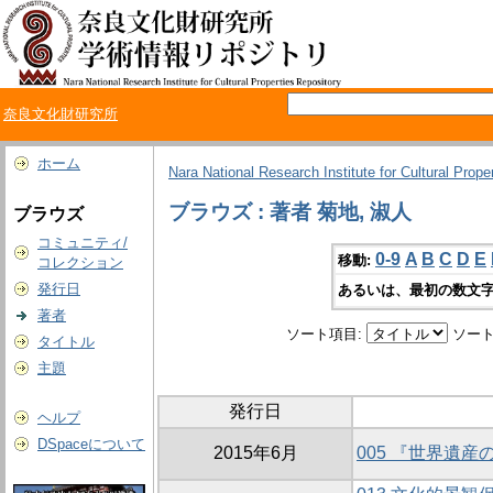
奈良文化財研究所
ホーム
Nara National Research Institute for Cultural Prope
ブラウズ : 著者 菊地, 淑人
ブラウズ
コミュニティ/
0-9
A
B
C
D
E
移動:
コレクション
発行日
あるいは、最初の数文字
著者
ソート項目:
ソート
タイトル
主題
発行日
ヘルプ
DSpaceについて
2015年6月
005 『世界遺