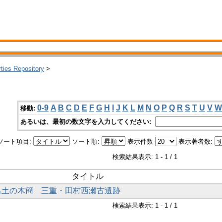
rties Repository
>
0-9
A
B
C
D
E
F
G
H
I
J
K
L
M
N
O
P
Q
R
S
T
U
V
W
移動:
あるいは、最初の数文字を入力してください:
ソート項目:
ソート順:
表示件数
表示著者数:
検索結果表示: 1 - 1 / 1
タイトル
年出土の木簡 三重・田村西瀬古遺跡
検索結果表示: 1 - 1 / 1