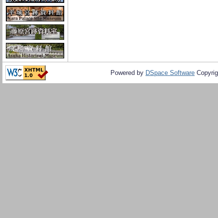
Powered by
DSpace Software
Copyrig