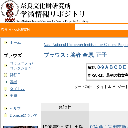
奈良文化財研究所
ホーム
Nara National Research Institute for Cultural Prope
ブラウズ : 著者 金原, 正子
ブラウズ
コミュニティ/
0-9
A
B
C
D
E
移動:
コレクション
発行日
あるいは、最初の数文字
著者
ソート項目:
ソート
タイトル
主題
発行日
ヘルプ
DSpaceについて
1998年9月30日水曜日
004 西方官衙南地