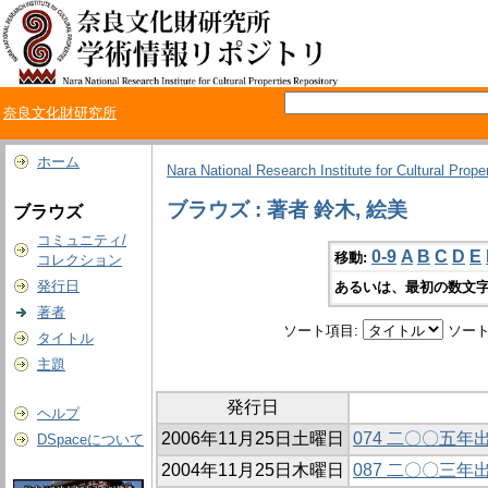
奈良文化財研究所
ホーム
Nara National Research Institute for Cultural Prope
ブラウズ : 著者 鈴木, 絵美
ブラウズ
コミュニティ/
0-9
A
B
C
D
E
移動:
コレクション
発行日
あるいは、最初の数文字
著者
ソート項目:
ソート
タイトル
主題
発行日
ヘルプ
2006年11月25日土曜日
074 二〇〇五
DSpaceについて
2004年11月25日木曜日
087 二〇〇三