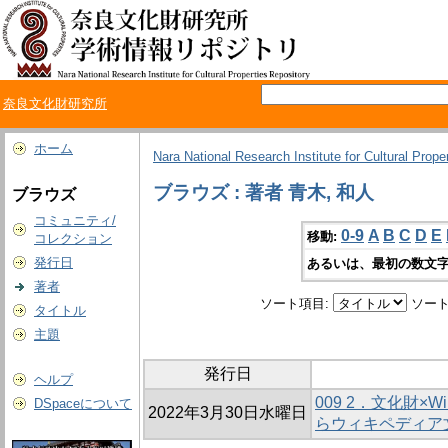
奈良文化財研究所
ホーム
Nara National Research Institute for Cultural Prope
ブラウズ : 著者 青木, 和人
ブラウズ
コミュニティ/
0-9
A
B
C
D
E
移動:
コレクション
発行日
あるいは、最初の数文字
著者
ソート項目:
ソート
タイトル
主題
発行日
ヘルプ
009 2．文化財×Wi
DSpaceについて
2022年3月30日水曜日
らウィキペディア