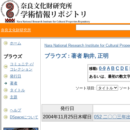
奈良文化財研究所
ホーム
Nara National Research Institute for Cultural Prope
ブラウズ : 著者 駒井, 正明
ブラウズ
コミュニティ/
0-9
A
B
C
D
E
移動:
コレクション
発行日
あるいは、最初の数文字
著者
ソート項目:
ソート
タイトル
主題
発行日
ヘルプ
2004年11月25日木曜日
052 二〇〇三
DSpaceについて