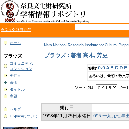
奈良文化財研究所
ホーム
Nara National Research Institute for Cultural Prope
ブラウズ : 著者 高木, 芳史
ブラウズ
コミュニティ/
0-9
A
B
C
D
E
移動:
コレクション
発行日
あるいは、最初の数文字
著者
ソート項目:
ソート
タイトル
主題
発行日
ヘルプ
1998年11月25日水曜日
095 一九九七
DSpaceについて