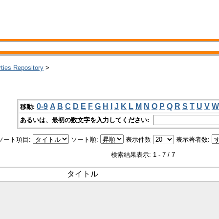
rties Repository
>
0-9
A
B
C
D
E
F
G
H
I
J
K
L
M
N
O
P
Q
R
S
T
U
V
W
移動:
あるいは、最初の数文字を入力してください:
ソート項目:
ソート順:
表示件数
表示著者数:
検索結果表示: 1 - 7 / 7
タイトル