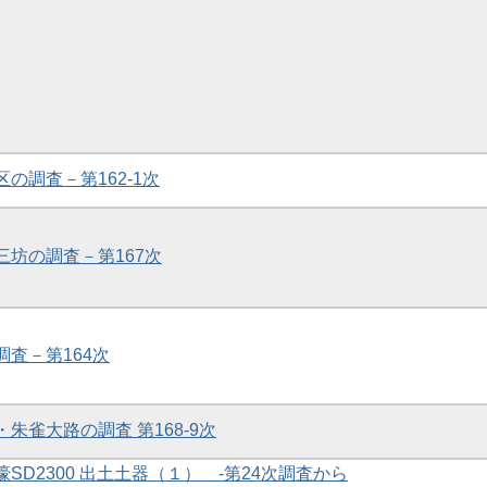
区の調査－第162-1次
・三坊の調査－第167次
調査－第164次
・朱雀大路の調査 第168-9次
濠SD2300 出土土器（１） -第24次調査から