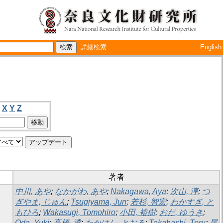
詳細検索
English
X
Y
Z
著者
中川, あや
;
なかがわ, あや
;
Nakagawa, Aya
;
次山, 淳
;
つ
ぎやま, じゅん
;
Tsugiyama, Jun
;
若杉, 智宏
;
わかすぎ, と
もひろ
;
Wakasugi, Tomohiro
;
小田, 裕樹
;
おだ, ゆうき
;
Oda, Yuki
;
高橋, 透
;
たかはし, とおる
;
Takahashi, Toru
;
尾