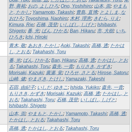
野, 善裕
;
おの, よしひろ
;
Ono, Yoshihiro
;
山本, 崇
;
やまも
と, たかし
;
Yamamoto, Takashi
;
豊島, 直博
;
とよしま, な
おひろ
;
Toyoshima, Naohiro
;
木村, 理恵
;
きむら, りえ
;
Kimura, Rie
;
石橋, 茂登
;
いしばし, しげと
;
Ishibashi,
Shigeto
;
番, 光
;
ばん, ひかる
;
Ban, Hikaru
;
市, 大樹
;
いち,
ひろき
;
Ichi, Hiroki
青木, 敬
;
あおき, たかし
;
Aoki, Takashi
;
高橋, 透
;
たかは
し, とおる
;
Takahashi, Toru
番, 光
;
ばん, ひかる
;
Ban, Hikaru
;
高橋, 透
;
たかはし, とお
る
;
Takahashi, Toru
;
森先, 一貴
;
もりさき, かずき
;
Morisaki, Kazuki
;
廣瀬, 覚
;
ひろせ, さとる
;
Hirose, Satoru
;
山崎, 健
;
やまざき, たけし
;
Yamazaki, Takeshi
石田, 由紀子
;
いしだ, ゆきこ
;
Ishida, Yukiko
;
森先, 一貴
;
もりさき, かずき
;
Morisaki, Kazuki
;
高橋, 透
;
たかはし, と
おる
;
Takahashi, Toru
;
石橋, 茂登
;
いしばし, しげと
;
Ishibashi, Shigeto
山本, 崇
;
やまもと, たかし
;
Yamamoto, Takashi
;
高橋, 透
;
たかはし, とおる
;
Takahashi, Toru
高橋, 透
;
たかはし, とおる
;
Takahashi, Toru