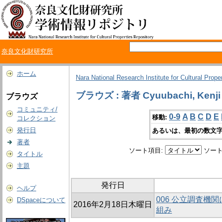
奈良文化財研究所
ホーム
Nara National Research Institute for Cultural Prope
ブラウズ : 著者 Cyuubachi, Kenji
ブラウズ
コミュニティ/
0-9
A
B
C
D
E
移動:
コレクション
発行日
あるいは、最初の数文字
著者
ソート項目:
ソート
タイトル
主題
発行日
ヘルプ
006 公立調査機
DSpaceについて
2016年2月18日木曜日
組み