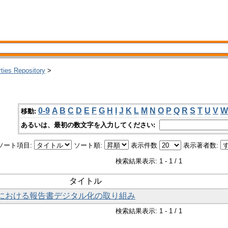
rties Repository
>
0-9
A
B
C
D
E
F
G
H
I
J
K
L
M
N
O
P
Q
R
S
T
U
V
W
移動:
あるいは、最初の数文字を入力してください:
ソート項目:
ソート順:
表示件数
表示著者数:
検索結果表示: 1 - 1 / 1
タイトル
関における報告書デジタル化の取り組み
検索結果表示: 1 - 1 / 1