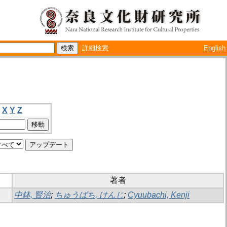
詳細検索
English
X
Y
Z
著者
中鉢, 賢治
;
ちゅうばち, けんじ
;
Cyuubachi, Kenji