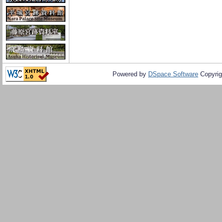
Powered by
DSpace Software
Copyrig