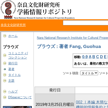
奈良文化財研究所
ホーム
Nara National Research Institute for Cultural Prope
ブラウズ : 著者 Fang, Guohua
ブラウズ
コミュニティ/
0-9
A
B
C
D
E
移動:
コレクション
発行日
あるいは、最初の数文字
著者
ソート項目:
ソート
タイトル
主題
発行日
ヘルプ
DSpaceについて
002 Ⅰ本編 木
2019年3月25日月曜日
機能的情報集約と