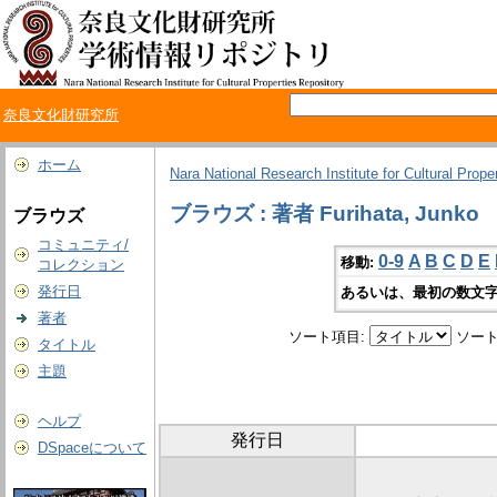
奈良文化財研究所
ホーム
Nara National Research Institute for Cultural Prope
ブラウズ : 著者 Furihata, Junko
ブラウズ
コミュニティ/
0-9
A
B
C
D
E
移動:
コレクション
発行日
あるいは、最初の数文字
著者
ソート項目:
ソート
タイトル
主題
ヘルプ
発行日
DSpaceについて