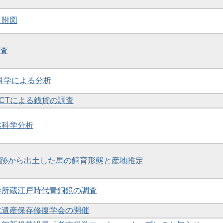
、附図
調査
然科学による分析
線CTによる銭貨の調査
然科学分析
藤原宮跡から出土した馬の飼育形態と産地推定
佛寺所蔵江戸時代青銅鏡の調査
文化遺産保存修復学会の開催