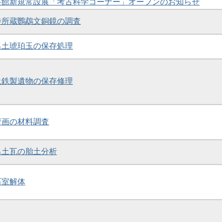
資料館新規常設展「考古科学コーナー」オープンのお知らせ
佛寺所蔵鸚鵡文銅鏡の調査
墳出土琥珀玉の保存処理
出土鉄製遺物の保存修理
墳壁画の材料調査
京出土瓦の胎土分析
石室解体