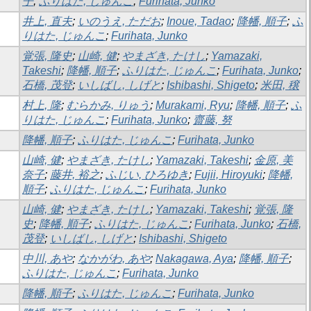
子
;
ふりはた, じゅんこ
;
Furihata, Junko
井上, 直夫
;
いのうえ, ただお
;
Inoue, Tadao
;
降幡, 順子
;
ふ
りはた, じゅんこ
;
Furihata, Junko
覚張, 隆史
;
山崎, 健
;
やまざき, たけし
;
Yamazaki,
Takeshi
;
降幡, 順子
;
ふりはた, じゅんこ
;
Furihata, Junko
;
石橋, 茂登
;
いしばし, しげと
;
Ishibashi, Shigeto
;
米田, 穣
村上, 隆
;
むらかみ, りゅう
;
Murakami, Ryu
;
降幡, 順子
;
ふ
りはた, じゅんこ
;
Furihata, Junko
;
齋藤, 努
降幡, 順子
;
ふりはた, じゅんこ
;
Furihata, Junko
山崎, 健
;
やまざき, たけし
;
Yamazaki, Takeshi
;
金原, 美
奈子
;
藤井, 裕之
;
ふじい, ひろゆき
;
Fujii, Hiroyuki
;
降幡,
順子
;
ふりはた, じゅんこ
;
Furihata, Junko
山崎, 健
;
やまざき, たけし
;
Yamazaki, Takeshi
;
覚張, 隆
史
;
降幡, 順子
;
ふりはた, じゅんこ
;
Furihata, Junko
;
石橋,
茂登
;
いしばし, しげと
;
Ishibashi, Shigeto
中川, あや
;
なかがわ, あや
;
Nakagawa, Aya
;
降幡, 順子
;
ふりはた, じゅんこ
;
Furihata, Junko
降幡, 順子
;
ふりはた, じゅんこ
;
Furihata, Junko