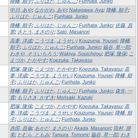
降幡, 順子
;
ふりはた, じゅんこ
;
Furihata, Junko
中川, あや
;
なかがわ, あや
;
Nakagawa, Aya
;
降幡, 順子
;
ふりはた, じゅんこ
;
Furihata, Junko
降幡, 順子
;
ふりはた, じゅんこ
;
Furihata, Junko
;
佐藤, 昌
憲
;
さとう, まさのり
;
Sato, Masanori
高妻, 洋成
;
こうづま, ようせい
;
Kouzuma, Yousei
;
降幡,
順子
;
ふりはた, じゅんこ
;
Furihata, Junko
;
脇谷, 草一郎
;
わきや, そういちろう
;
Wakiya, Souichirou
;
肥塚, 隆保
;
こ
えづか, たかやす
;
Koezuka, Takayasu
肥塚, 隆保
;
こえづか, たかやす
;
Koezuka, Takayasu
;
高
妻, 洋成
;
こうづま, ようせい
;
Kouzuma, Yousei
;
降幡, 順
子
;
ふりはた, じゅんこ
;
Furihata, Junko
降幡, 順子
;
ふりはた, じゅんこ
;
Furihata, Junko
;
森先, 一
貴
;
もりさき, かずき
;
Morisaki, Kazuki
肥塚, 隆保
;
こえづか, たかやす
;
Koezuka, Takayasu
;
高
妻, 洋成
;
こうづま, ようせい
;
Kouzuma, Yousei
;
降幡, 順
子
;
ふりはた, じゅんこ
;
Furihata, Junko
赤田, 昌倫
;
あかだ, まさのり
;
Akada, Masanori
;
田村, 朋
美
;
たむら, ともみ
;
Tamura, Tomomi
;
脇谷, 草一郎
;
わき