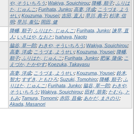
や, そういちろう
;
Wakiya, Souichirou
;
降幡, 順子
;
ふりは
た, じゅんこ
;
Furihata, Junko
;
高妻, 洋成
;
こうづま, よう
せい
;
Kouzuma, Yousei
;
吉田, 直人
;
早川, 典子
;
杉津, 信
明
;
早川, 泰弘
;
岡田, 健
降幡, 順子
;
ふりはた, じゅんこ
;
Furihata, Junko
;
諫早, 直
人
;
いさはや, なおと
;
Isahaya, Naoto
脇谷, 草一郎
;
わきや, そういちろう
;
Wakiya, Souichirou
;
高妻, 洋成
;
こうづま, ようせい
;
Kouzuma, Yousei
;
降幡,
順子
;
ふりはた, じゅんこ
;
Furihata, Junko
;
肥塚, 隆保
;
こ
えづか, たかやす
;
Koezuka, Takayasu
高妻, 洋成
;
こうづま, ようせい
;
Kouzuma, Yousei
;
鈴木,
智大
;
すずき, ともひろ
;
Suzuki, Tomohiro
;
降幡, 順子
;
ふ
りはた, じゅんこ
;
Furihata, Junko
;
脇谷, 草一郎
;
わきや,
そういちろう
;
Wakiya, Souichirou
;
田村, 朋美
;
たむら, と
もみ
;
Tamura, Tomomi
;
赤田, 昌倫
;
あかだ, まさのり
;
Akada, Masanori