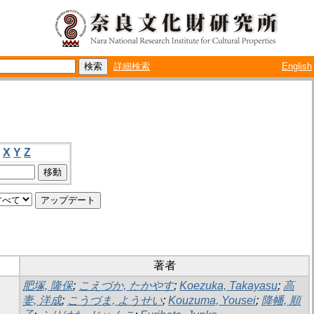
詳細検索
English
X
Y
Z
著者
肥塚, 隆保
;
こえづか, たかやす
;
Koezuka, Takayasu
;
高
妻, 洋成
;
こうづま, ようせい
;
Kouzuma, Yousei
;
降幡, 順