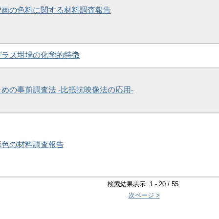
墳壁画の色料に関する材料調査報告
土ガラス坩堝の化学的特徴
ための事前調査法 -比抵抗映像法の応用-
塔彩色の材料調査報告
検索結果表示: 1 - 20 / 55
次ページ >