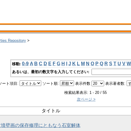
rties Repository
>
0-9
A
B
C
D
E
F
G
H
I
J
K
L
M
N
O
P
Q
R
S
T
U
V
W
移動:
あるいは、最初の数文字を入力してください:
ソート項目:
ソート順:
表示件数
表示著者数:
検索結果表示: 1 - 20 / 55
次ページ >
タイトル
塚古墳壁画の保存修理にともなう石室解体