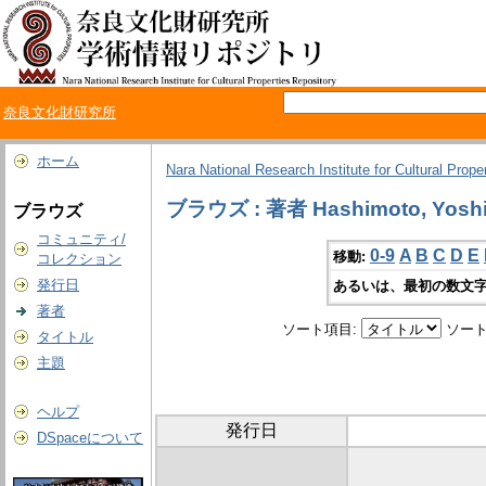
奈良文化財研究所
ホーム
Nara National Research Institute for Cultural Prope
ブラウズ : 著者 Hashimoto, Yoshi
ブラウズ
コミュニティ/
0-9
A
B
C
D
E
移動:
コレクション
発行日
あるいは、最初の数文字
著者
ソート項目:
ソート
タイトル
主題
ヘルプ
発行日
DSpaceについて