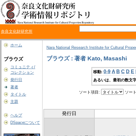
奈良文化財研究所
ホーム
Nara National Research Institute for Cultural Prope
ブラウズ : 著者 Kato, Masashi
ブラウズ
コミュニティ/
0-9
A
B
C
D
E
移動:
コレクション
発行日
あるいは、最初の数文字
著者
ソート項目:
ソート
タイトル
主題
発行日
ヘルプ
DSpaceについて