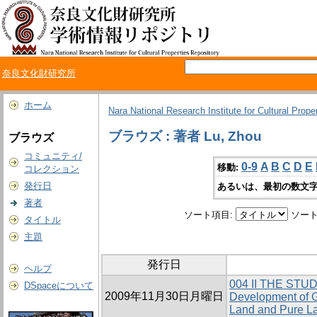
奈良文化財研究所
ホーム
Nara National Research Institute for Cultural Prope
ブラウズ : 著者 Lu, Zhou
ブラウズ
コミュニティ/
0-9
A
B
C
D
E
移動:
コレクション
発行日
あるいは、最初の数文字
著者
ソート項目:
ソート
タイトル
主題
発行日
ヘルプ
004 II THE ST
DSpaceについて
2009年11月30日月曜日
Development of G
Land and Pure L