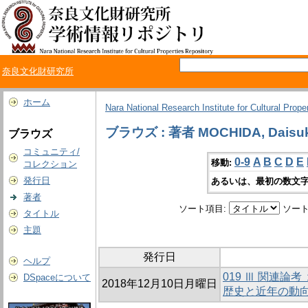
奈良文化財研究所
ホーム
Nara National Research Institute for Cultural Prope
ブラウズ : 著者 MOCHIDA, Daisu
ブラウズ
コミュニティ/
0-9
A
B
C
D
E
移動:
コレクション
発行日
あるいは、最初の数文字
著者
ソート項目:
ソート
タイトル
主題
発行日
ヘルプ
019 Ⅲ 関連
DSpaceについて
2018年12月10日月曜日
歴史と近年の動