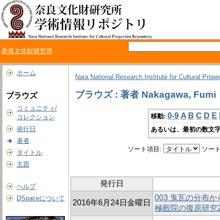
奈良文化財研究所
ホーム
Nara National Research Institute for Cultural Prope
ブラウズ : 著者 Nakagawa, Fumi
ブラウズ
コミュニティ/
0-9
A
B
C
D
E
移動:
コレクション
発行日
あるいは、最初の数文字
著者
ソート項目:
ソート
タイトル
主題
発行日
ヘルプ
003 鬼瓦の分布
DSpaceについて
2016年6月24日金曜日
極殿院の復原研究2