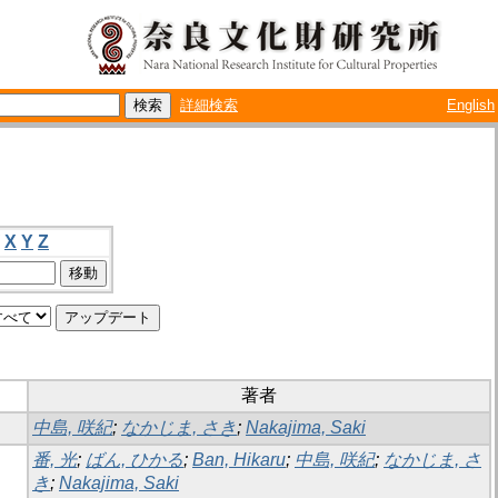
詳細検索
English
X
Y
Z
著者
中島, 咲紀
;
なかじま, さき
;
Nakajima, Saki
番, 光
;
ばん, ひかる
;
Ban, Hikaru
;
中島, 咲紀
;
なかじま, さ
き
;
Nakajima, Saki