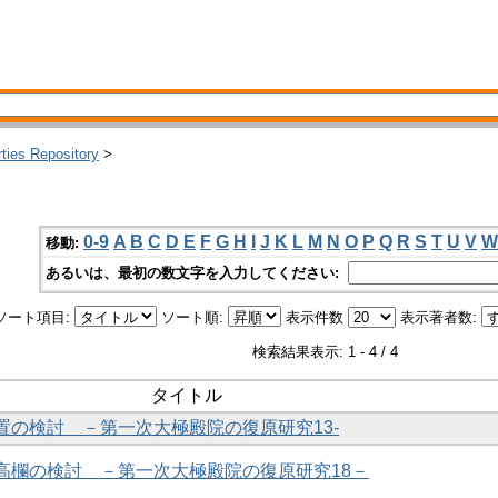
rties Repository
>
0-9
A
B
C
D
E
F
G
H
I
J
K
L
M
N
O
P
Q
R
S
T
U
V
W
移動:
あるいは、最初の数文字を入力してください:
ソート項目:
ソート順:
表示件数
表示著者数:
検索結果表示: 1 - 4 / 4
タイトル
装置の検討 －第一次大極殿院の復原研究13-
の高欄の検討 －第一次大極殿院の復原研究18－