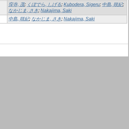
窪寺, 茂
;
くぼでら, しげる
;
Kubodera, Sigeru
;
中島, 咲紀
;
なかじま, さき
;
Nakajima, Saki
中島, 咲紀
;
なかじま, さき
;
Nakajima, Saki