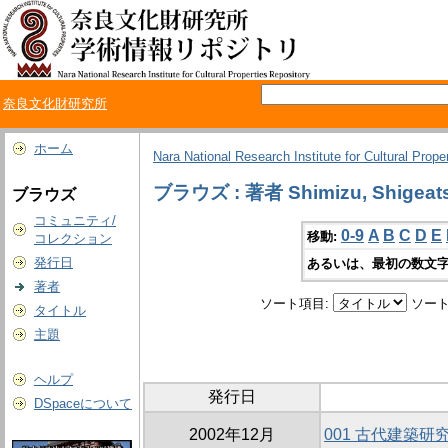
奈良文化財研究所
ホーム
Nara National Research Institute for Cultural Prope
ブラウズ : 著者 Shimizu, Shigeat
ブラウズ
コミュニティ/
0-9
A
B
C
D
E
移動:
コレクション
発行日
あるいは、最初の数文字
著者
ソート項目:
ソート
タイトル
主題
ヘルプ
発行日
DSpaceについて
2002年12月
001 古代建築