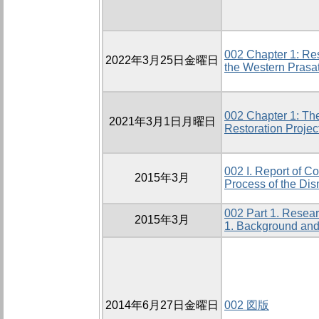
002 Chapter 1: Res
2022年3月25日金曜日
the Western Prasat
002 Chapter 1: Th
2021年3月1日月曜日
Restoration Projec
002 I. Report of C
2015年3月
Process of the Di
002 Part 1. Resea
2015年3月
1. Background and
2014年6月27日金曜日
002 図版