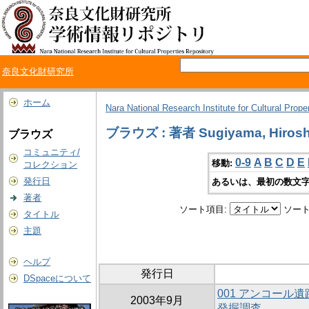
奈良文化財研究所
ホーム
Nara National Research Institute for Cultural Prope
ブラウズ : 著者 Sugiyama, Hirosh
ブラウズ
コミュニティ/
0-9
A
B
C
D
E
移動:
コレクション
発行日
あるいは、最初の数文字
著者
ソート項目:
ソート
タイトル
主題
ヘルプ
発行日
DSpaceについて
001 アンコール
2003年9月
発掘調査