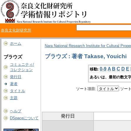
奈良文化財研究所
ホーム
Nara National Research Institute for Cultural Prope
ブラウズ : 著者 Takase, Youichi
ブラウズ
コミュニティ/
0-9
A
B
C
D
E
移動:
コレクション
発行日
あるいは、最初の数文字
著者
ソート項目:
ソート
タイトル
主題
ヘルプ
発行日
DSpaceについて