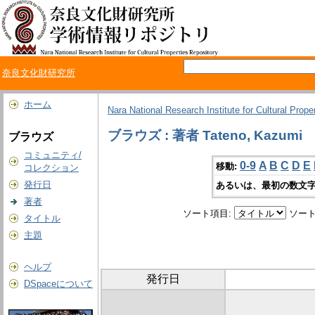
奈良文化財研究所
ホーム
Nara National Research Institute for Cultural Prope
ブラウズ : 著者 Tateno, Kazumi
ブラウズ
コミュニティ/
0-9
A
B
C
D
E
移動:
コレクション
発行日
あるいは、最初の数文字
著者
ソート項目:
ソート
タイトル
主題
ヘルプ
発行日
DSpaceについて