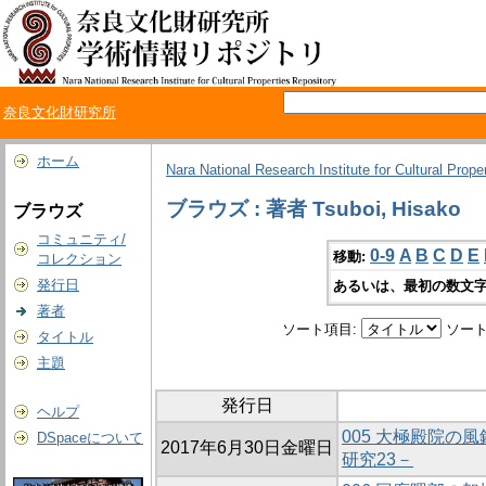
奈良文化財研究所
ホーム
Nara National Research Institute for Cultural Prope
ブラウズ : 著者 Tsuboi, Hisako
ブラウズ
コミュニティ/
0-9
A
B
C
D
E
移動:
コレクション
発行日
あるいは、最初の数文字
著者
ソート項目:
ソート
タイトル
主題
発行日
ヘルプ
005 大極殿院の
DSpaceについて
2017年6月30日金曜日
研究23－