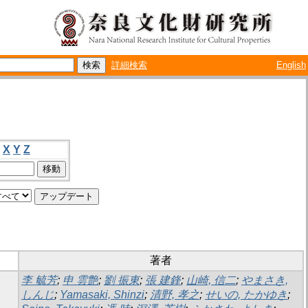
詳細検索
English
X
Y
Z
著者
李 毓芳
;
申 雲艶
;
劉 振東
;
張 建鋒
;
山崎, 信二
;
やまさき,
しんじ
;
Yamasaki, Shinzi
;
清野, 孝之
;
せいの, たかゆき
;