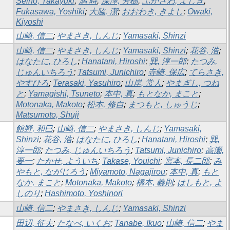
Seino, Takayuki
;
馮 時
;
深澤, 芳樹
;
ふかさわ, よしき
;
Fukasawa, Yoshiki
;
大脇, 潔
;
おおわき, きよし
;
Owaki,
Kiyoshi
山崎, 信二
;
やまさき, しんじ
;
Yamasaki, Shinzi
山崎, 信二
;
やまさき, しんじ
;
Yamasaki, Shinzi
;
花谷, 浩
;
はなたに, ひろし
;
Hanatani, Hiroshi
;
巽, 淳一郎
;
たつみ,
じゅんいちろう
;
Tatsumi, Junichiro
;
寺崎, 保広
;
てらさき,
やすひろ
;
Terasaki, Yasuhiro
;
山岸, 常人
;
やまぎし, つね
と
;
Yamagishi, Tsuneto
;
本中, 真
;
もとなか, まこと
;
Motonaka, Makoto
;
松本, 修自
;
まつもと, しゅうじ
;
Matsumoto, Shuji
館野, 和巳
;
山崎, 信二
;
やまさき, しんじ
;
Yamasaki,
Shinzi
;
花谷, 浩
;
はなたに, ひろし
;
Hanatani, Hiroshi
;
巽,
淳一郎
;
たつみ, じゅんいちろう
;
Tatsumi, Junichiro
;
高瀬,
要一
;
たかせ, よういち
;
Takase, Youichi
;
宮本, 長二郎
;
み
やもと, ながじろう
;
Miyamoto, Nagajirou
;
本中, 真
;
もと
なか, まこと
;
Motonaka, Makoto
;
橋本, 義則
;
はしもと, よ
しのり
;
Hashimoto, Yoshinori
山崎, 信二
;
やまさき, しんじ
;
Yamasaki, Shinzi
田辺, 征夫
;
たなべ, いくお
;
Tanabe, Ikuo
;
山崎, 信二
;
やま