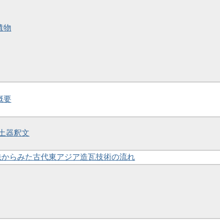
遺物
概要
書土器釈文
技法からみた古代東アジア造瓦技術の流れ