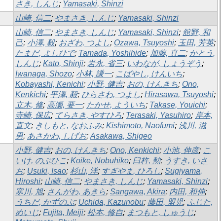
さき, しんじ
;
Yamasaki, Shinzi
山崎, 信二
;
やまさき, しんじ
;
Yamasaki, Shinzi
山崎, 信二
;
やまさき, しんじ
;
Yamasaki, Shinzi
;
舘野, 和
己
;
小澤, 毅
;
おざわ, つよし
;
Ozawa, Tsuyoshi
;
玉田, 芳英
;
たまだ, よしひで
;
Tamada, Yoshihide
;
加藤, 真二
;
かとう,
しんじ
;
Kato, Shinji
;
岩永, 省三
;
いわなが, しょうぞう
;
Iwanaga, Shozo
;
小林, 謙一
;
こばやし, けんいち
;
Kobayashi, Kenichi
;
小野, 健吉
;
おの, けんきち
;
Ono,
Kenkichi
;
平澤, 毅
;
ひらさわ, つよし
;
Hirasawa, Tsuyoshi
;
立木, 修
;
高瀬, 要一
;
たかせ, よういち
;
Takase, Youichi
;
寺崎, 保広
;
てらさき, やすひろ
;
Terasaki, Yasuhiro
;
岸本,
直文
;
きしもと, なおふみ
;
Kishimoto, Naofumi
;
浅川, 滋
男
;
あさかわ, しげお
;
Asakawa, Shigeo
小野, 健吉
;
おの, けんきち
;
Ono, Kenkichi
;
小池, 伸彦
;
こ
いけ, のぶひこ
;
Koike, Nobuhiko
;
臼杵, 勲
;
うすき, いさ
お
;
Usuki, Isao
;
杉山, 洋
;
すぎやま, ひろし
;
Sugiyama,
Hiroshi
;
山崎, 信二
;
やまさき, しんじ
;
Yamasaki, Shinzi
;
寒川, 旭
;
さんがわ, あきら
;
Sangawa, Akira
;
内田, 和伸
;
うちだ, かずのぶ
;
Uchida, Kazunobu
;
藤田, 盟児
;
ふじた,
めいじ
;
Fujita, Meiji
;
松本, 修自
;
まつもと, しゅうじ
;