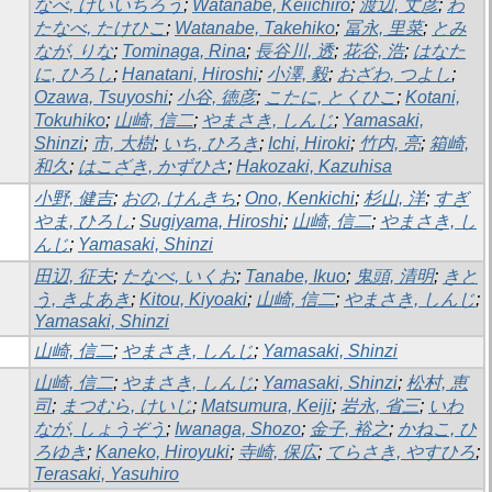
なべ, けいいちろう
;
Watanabe, Keiichiro
;
渡辺, 丈彦
;
わ
たなべ, たけひこ
;
Watanabe, Takehiko
;
冨永, 里菜
;
とみ
なが, りな
;
Tominaga, Rina
;
長谷川, 透
;
花谷, 浩
;
はなた
に, ひろし
;
Hanatani, Hiroshi
;
小澤, 毅
;
おざわ, つよし
;
Ozawa, Tsuyoshi
;
小谷, 徳彦
;
こたに, とくひこ
;
Kotani,
Tokuhiko
;
山崎, 信二
;
やまさき, しんじ
;
Yamasaki,
Shinzi
;
市, 大樹
;
いち, ひろき
;
Ichi, Hiroki
;
竹内, 亮
;
箱崎,
和久
;
はこざき, かずひさ
;
Hakozaki, Kazuhisa
小野, 健吉
;
おの, けんきち
;
Ono, Kenkichi
;
杉山, 洋
;
すぎ
やま, ひろし
;
Sugiyama, Hiroshi
;
山崎, 信二
;
やまさき, し
んじ
;
Yamasaki, Shinzi
田辺, 征夫
;
たなべ, いくお
;
Tanabe, Ikuo
;
鬼頭, 清明
;
きと
う, きよあき
;
Kitou, Kiyoaki
;
山崎, 信二
;
やまさき, しんじ
;
Yamasaki, Shinzi
山崎, 信二
;
やまさき, しんじ
;
Yamasaki, Shinzi
山崎, 信二
;
やまさき, しんじ
;
Yamasaki, Shinzi
;
松村, 恵
司
;
まつむら, けいじ
;
Matsumura, Keiji
;
岩永, 省三
;
いわ
なが, しょうぞう
;
Iwanaga, Shozo
;
金子, 裕之
;
かねこ, ひ
ろゆき
;
Kaneko, Hiroyuki
;
寺崎, 保広
;
てらさき, やすひろ
;
Terasaki, Yasuhiro