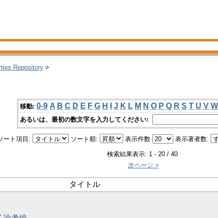
rties Repository
>
0-9
A
B
C
D
E
F
G
H
I
J
K
L
M
N
O
P
Q
R
S
T
U
V
W
移動:
あるいは、最初の数文字を入力してください:
ソート項目:
ソート順:
表示件数
表示著者数:
検索結果表示: 1 - 20 / 40
次ページ >
タイトル
宮 論考編