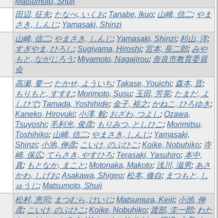
Matsumoto, Shuji
田辺, 征夫
;
たなべ, いくお
;
Tanabe, Ikuo
;
山崎, 信二
;
やま
さき, しんじ
;
Yamasaki, Shinzi
山崎, 信二
;
やまさき, しんじ
;
Yamasaki, Shinzi
;
杉山, 洋
;
すぎやま, ひろし
;
Sugiyama, Hiroshi
;
宮本, 長二郎
;
みや
もと, ながじろう
;
Miyamoto, Nagajirou
;
奈良市教育委員
会
高瀬, 要一
;
たかせ, よういち
;
Takase, Youichi
;
森本, 晋
;
もりもと, すすむ
;
Morimoto, Susu
;
玉田, 芳英
;
たまだ, よ
しひで
;
Tamada, Yoshihide
;
金子, 裕之
;
かねこ, ひろゆき
;
Kaneko, Hiroyuki
;
小澤, 毅
;
おざわ, つよし
;
Ozawa,
Tsuyoshi
;
毛利光, 俊彦
;
もりみつ, としひこ
;
Morimitsu,
Toshihiko
;
山崎, 信二
;
やまさき, しんじ
;
Yamasaki,
Shinzi
;
小池, 伸彦
;
こいけ, のぶひこ
;
Koike, Nobuhiko
;
寺
崎, 保広
;
てらさき, やすひろ
;
Terasaki, Yasuhiro
;
本中,
真
;
もとなか, まこと
;
Motonaka, Makoto
;
浅川, 滋男
;
あさ
かわ, しげお
;
Asakawa, Shigeo
;
松本, 修自
;
まつもと, し
ゅうじ
;
Matsumoto, Shuji
松村, 恵司
;
まつむら, けいじ
;
Matsumura, Keiji
;
小池, 伸
彦
;
こいけ, のぶひこ
;
Koike, Nobuhiko
;
渡部, 圭一郎
;
わた