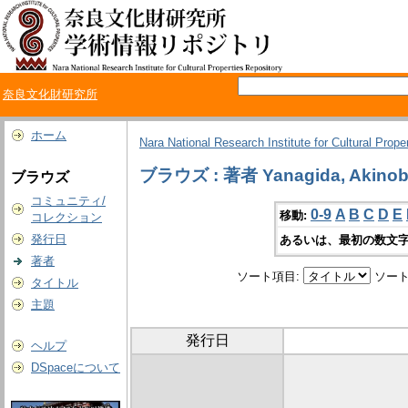
奈良文化財研究所
ホーム
Nara National Research Institute for Cultural Prope
ブラウズ : 著者 Yanagida, Akino
ブラウズ
コミュニティ/
0-9
A
B
C
D
E
移動:
コレクション
発行日
あるいは、最初の数文字
著者
ソート項目:
ソート
タイトル
主題
発行日
ヘルプ
DSpaceについて