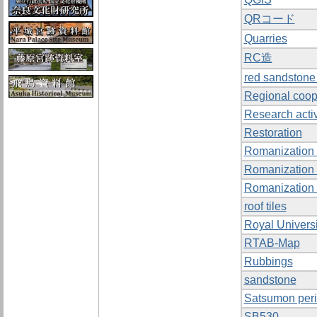
QRコード
Quarries
RC造
red sandstone
Regional coop
Research activ
Restoration
Romanization 
Romanization 
Romanization 
roof tiles
Royal Universi
RTAB-Map
Rubbings
sandstone
Satsumon per
SB530