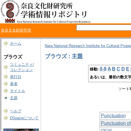
奈良文化財研究所
ホーム
Nara National Research Institute for Cultural Prope
ブラウズ : 主題
ブラウズ
コミュニティ/
0-9
A
B
C
D
E
移動:
コレクション
発行日
あるいは、最初の数文字
著者
ソート
タイトル
主題
ヘルプ
Punctuation
DSpaceについて
Punctuation of 
QGIS