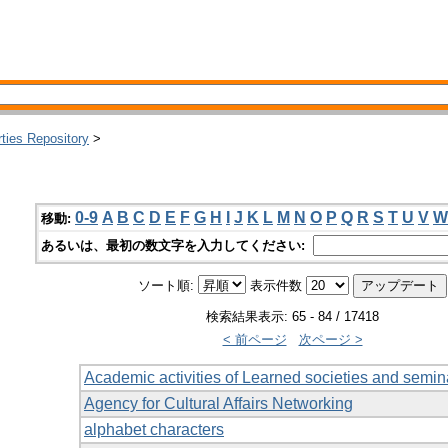
rties Repository
>
0-9
A
B
C
D
E
F
G
H
I
J
K
L
M
N
O
P
Q
R
S
T
U
V
W
移動:
あるいは、最初の数文字を入力してください:
ソート順:
表示件数
検索結果表示: 65 - 84 / 17418
< 前ページ
次ページ >
Academic activities of Learned societies and semina
Agency for Cultural Affairs Networking
alphabet characters