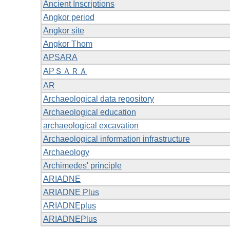
Ancient Inscriptions
Angkor period
Angkor site
Angkor Thom
APSARA
APＳＡＲＡ
AR
Archaeological data repository
Archaeological education
archaeological excavation
Archaeological information infrastructure
Archaeology
Archimedes' principle
ARIADNE
ARIADNE Plus
ARIADNEplus
ARIADNEPlus