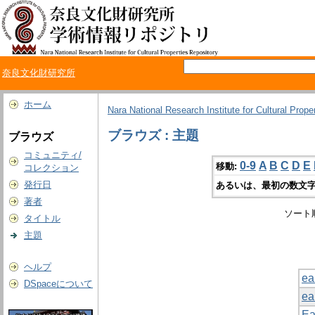
奈良文化財研究所
ホーム
Nara National Research Institute for Cultural Prope
ブラウズ : 主題
ブラウズ
コミュニティ/
0-9
A
B
C
D
E
移動:
コレクション
発行日
あるいは、最初の数文字
著者
ソート
タイトル
主題
ヘルプ
ea
DSpaceについて
ea
Ea