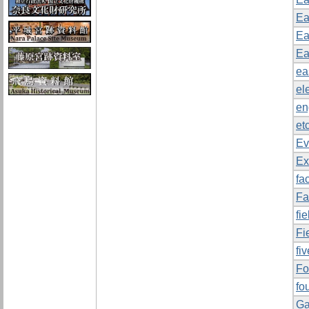
Ea
Ea
Ea
ea
el
en
etc
Ev
Ex
fa
Fa
fi
Fi
fi
Fo
fo
Ga