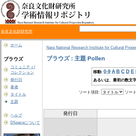
奈良文化財研究所
ホーム
Nara National Research Institute for Cultural Prope
ブラウズ : 主題 Pollen
ブラウズ
コミュニティ/
0-9
A
B
C
D
E
移動:
コレクション
発行日
あるいは、最初の数文字
著者
ソート項目:
ソート
タイトル
主題
発行日
ヘルプ
DSpaceについて