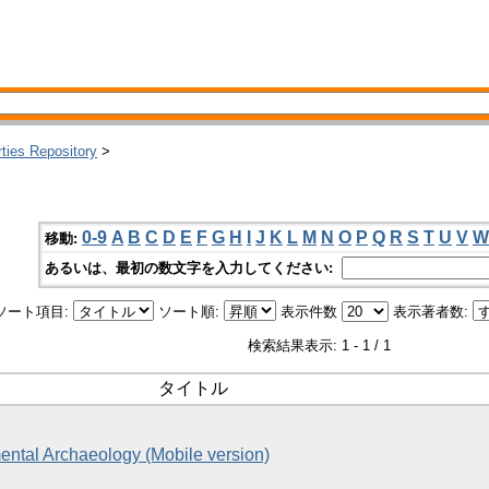
rties Repository
>
0-9
A
B
C
D
E
F
G
H
I
J
K
L
M
N
O
P
Q
R
S
T
U
V
W
移動:
あるいは、最初の数文字を入力してください:
ソート項目:
ソート順:
表示件数
表示著者数:
検索結果表示: 1 - 1 / 1
タイトル
ental Archaeology (Mobile version)