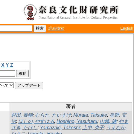
詳細検索
English
X
Y
Z
著者
村田, 泰輔
;
むらた, たいすけ
;
Murata, Taisuke
;
星野, 安
治
;
ほしの, やすはる
;
Hoshino, Yasuharu
;
山崎, 健
;
やま
ざき, たけし
;
Yamazaki, Takeshi
;
上中, 央子
;
うえなか,
ひさこ
;
Uenaka, Hisako