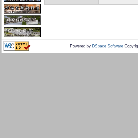
Powered by
DSpace Software
Copyrig