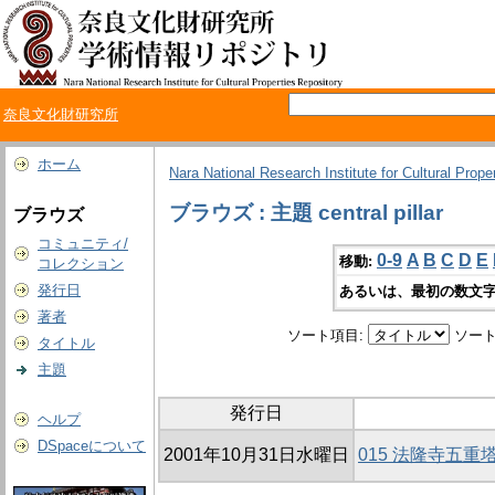
奈良文化財研究所
ホーム
Nara National Research Institute for Cultural Prope
ブラウズ : 主題 central pillar
ブラウズ
コミュニティ/
0-9
A
B
C
D
E
移動:
コレクション
発行日
あるいは、最初の数文字
著者
ソート項目:
ソート
タイトル
主題
発行日
ヘルプ
DSpaceについて
2001年10月31日水曜日
015 法隆寺五