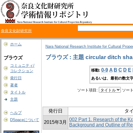
奈良文化財研究所
ホーム
Nara National Research Institute for Cultural Prope
ブラウズ : 主題 circular ditch sh
ブラウズ
コミュニティ/
0-9
A
B
C
D
E
移動:
コレクション
発行日
あるいは、最初の数文字
著者
ソート項目:
ソート
タイトル
主題
発行日
タ
ヘルプ
002 Part 1. Research of the K
DSpaceについて
2015年3月
Background and Outline of R