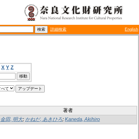
詳細検索
English
X
Y
Z
著者
金田, 明大
;
かねだ, あきひろ
;
Kaneda, Akihiro