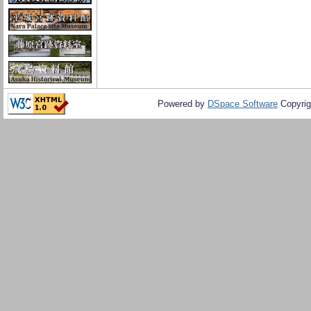
Powered by
DSpace Software
Copyrig