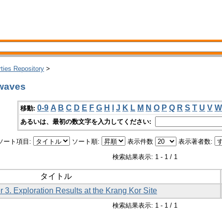
rties Repository
>
waves
0-9
A
B
C
D
E
F
G
H
I
J
K
L
M
N
O
P
Q
R
S
T
U
V
W
移動:
あるいは、最初の数文字を入力してください:
ソート項目:
ソート順:
表示件数
表示著者数:
検索結果表示: 1 - 1 / 1
タイトル
 3. Exploration Results at the Krang Kor Site
検索結果表示: 1 - 1 / 1