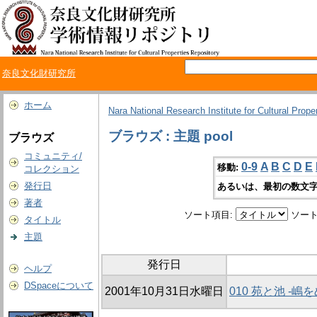
奈良文化財研究所
ホーム
Nara National Research Institute for Cultural Prope
ブラウズ : 主題 pool
ブラウズ
コミュニティ/
0-9
A
B
C
D
E
移動:
コレクション
発行日
あるいは、最初の数文字
著者
ソート項目:
ソート
タイトル
主題
発行日
ヘルプ
DSpaceについて
2001年10月31日水曜日
010 苑と池 -