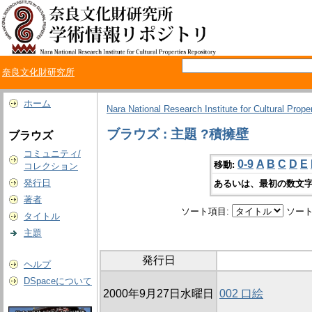
奈良文化財研究所
ホーム
Nara National Research Institute for Cultural Prope
ブラウズ : 主題 ?積擁壁
ブラウズ
コミュニティ/
0-9
A
B
C
D
E
移動:
コレクション
発行日
あるいは、最初の数文字
著者
ソート項目:
ソート
タイトル
主題
発行日
ヘルプ
DSpaceについて
2000年9月27日水曜日
002 口絵