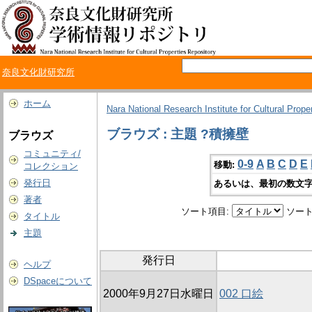
奈良文化財研究所
ホーム
Nara National Research Institute for Cultural Prope
ブラウズ : 主題 ?積擁壁
ブラウズ
コミュニティ/
0-9
A
B
C
D
E
移動:
コレクション
発行日
あるいは、最初の数文字
著者
ソート項目:
ソート
タイトル
主題
発行日
ヘルプ
DSpaceについて
2000年9月27日水曜日
002 口絵