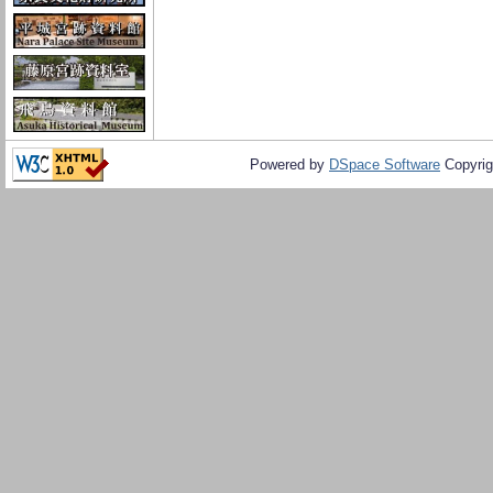
Powered by
DSpace Software
Copyrig