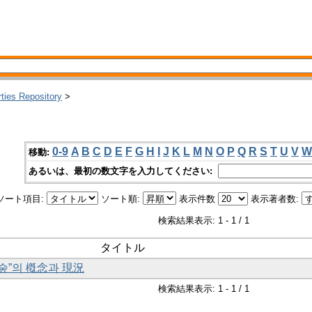
rties Repository
>
0-9
A
B
C
D
E
F
G
H
I
J
K
L
M
N
O
P
Q
R
S
T
U
V
W
移動:
あるいは、最初の数文字を入力してください:
ソート項目:
ソート順:
表示件数
表示著者数:
検索結果表示: 1 - 1 / 1
タイトル
을숲”의 槪念과 現況
検索結果表示: 1 - 1 / 1