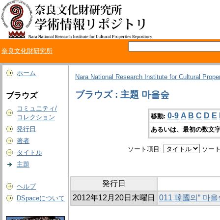
奈良文化財研究所
ホーム
Nara National Research Institute for Cultural Prope
ブラウズ : 主題 마을숲
ブラウズ
コミュニティ/
0-9
A
B
C
D
E
移動:
コレクション
発行日
あるいは、最初の数文字
著者
ソート項目:
ソート
タイトル
主題
発行日
ヘルプ
2012年12月20日木曜日
011 韓國의“ 마
DSpaceについて