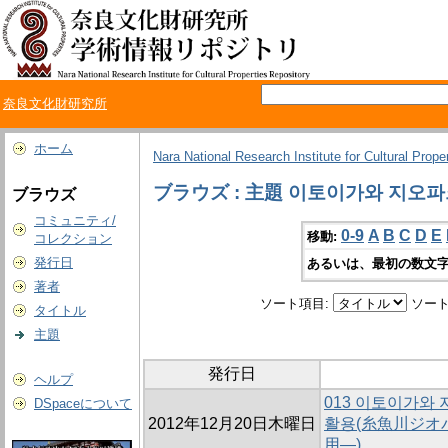
奈良文化財研究所
ホーム
Nara National Research Institute for Cultural Prope
ブラウズ : 主題 이토이가와 지오
ブラウズ
コミュニティ/
0-9
A
B
C
D
E
移動:
コレクション
発行日
あるいは、最初の数文字
著者
ソート項目:
ソート
タイトル
主題
発行日
ヘルプ
013 이토이가와
DSpaceについて
2012年12月20日木曜日
활용(糸魚川ジオ
用―)