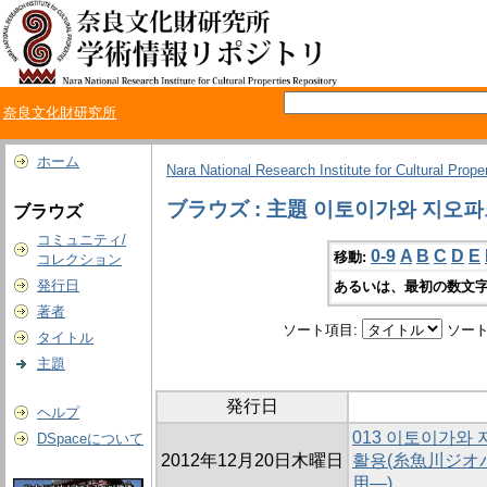
奈良文化財研究所
ホーム
Nara National Research Institute for Cultural Prope
ブラウズ : 主題 이토이가와 지오
ブラウズ
コミュニティ/
0-9
A
B
C
D
E
移動:
コレクション
発行日
あるいは、最初の数文字
著者
ソート項目:
ソート
タイトル
主題
発行日
ヘルプ
013 이토이가와
DSpaceについて
2012年12月20日木曜日
활용(糸魚川ジオ
用―)