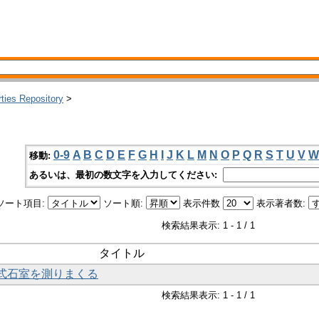
rties Repository
>
0-9
A
B
C
D
E
F
G
H
I
J
K
L
M
N
O
P
Q
R
S
T
U
V
W
移動:
あるいは、最初の数文字を入力してください:
ソート項目:
ソート順:
表示件数
表示著者数:
検索結果表示: 1 - 1 / 1
タイトル
穴式石室を測りまくる
検索結果表示: 1 - 1 / 1