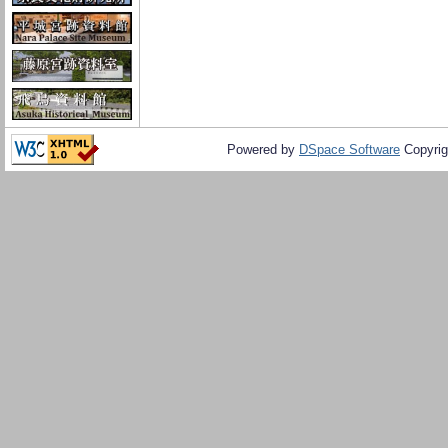
Powered by
DSpace Software
Copyrig