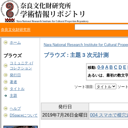
奈良文化財研究所
ホーム
Nara National Research Institute for Cultural Prope
ブラウズ : 主題 3 次元計測
ブラウズ
コミュニティ/
0-9
A
B
C
D
E
移動:
コレクション
発行日
あるいは、最初の数文字
著者
ソート項目:
ソート
タイトル
主題
発行日
ヘルプ
2019年7月26日金曜日
004 スマホで横
DSpaceについて