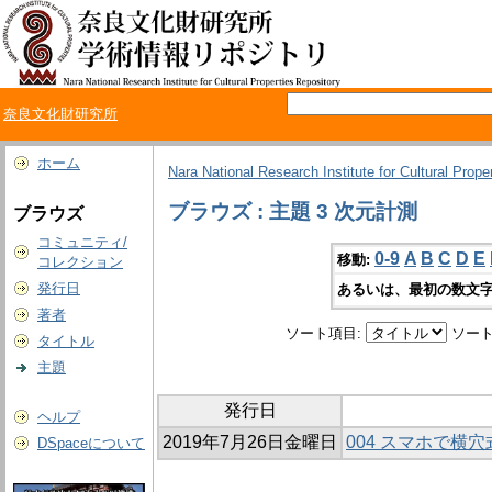
奈良文化財研究所
ホーム
Nara National Research Institute for Cultural Prope
ブラウズ : 主題 3 次元計測
ブラウズ
コミュニティ/
0-9
A
B
C
D
E
移動:
コレクション
発行日
あるいは、最初の数文字
著者
ソート項目:
ソート
タイトル
主題
発行日
ヘルプ
2019年7月26日金曜日
004 スマホで横
DSpaceについて