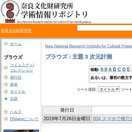
奈良文化財研究所
ホーム
Nara National Research Institute for Cultural Prope
ブラウズ : 主題 3 次元計測
ブラウズ
コミュニティ/
0-9
A
B
C
D
E
移動:
コレクション
発行日
あるいは、最初の数文字
著者
ソート項目:
ソート
タイトル
主題
発行日
ヘルプ
2019年7月26日金曜日
004 スマホで横
DSpaceについて